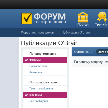
Портал
Тренинг
Форум тестировщиков
→
Публикации O'Brain
Публикации O'Brain
Сортировать
дате о
По типу контента
Форумы
По вашему запросу нич
Пользователи
Календарь
По пользователю
Темы и сообщения
Все темы
Все сообщения