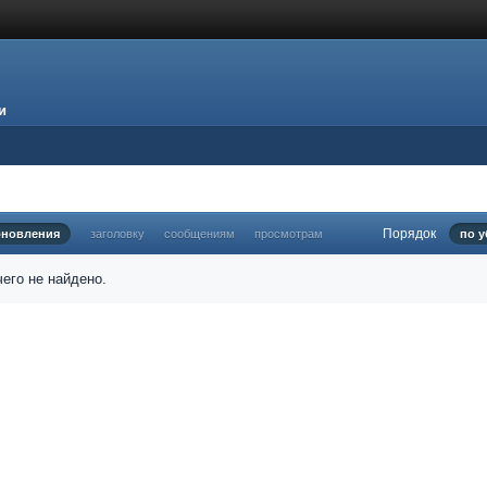
и
Порядок
бновления
заголовку
сообщениям
просмотрам
по 
его не найдено.