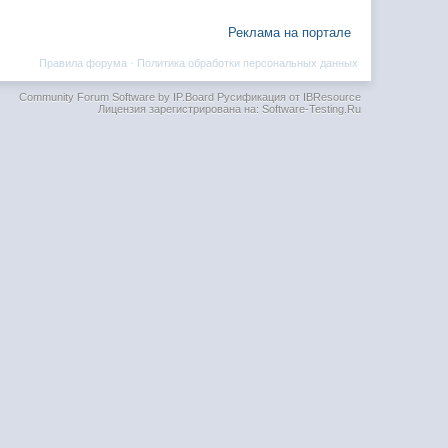
Реклама на портале
Правила форума
·
Политика обработки персональных данных
Community Forum Software by IP.Board
Русификация от IBResource
Лицензия зарегистрирована на: Software-Testing.Ru