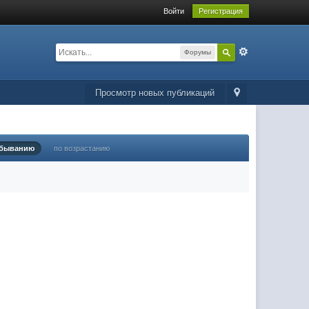
Войти
Регистрация
Форумы
Просмотр новых публикаций
убыванию
по возрастанию