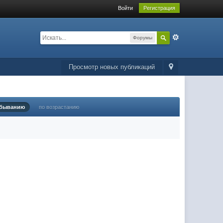
Войти
Регистрация
Форумы
Просмотр новых публикаций
убыванию
по возрастанию