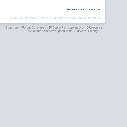
Реклама на портале
Правила форума
·
Политика обработки персональных данных
Community Forum Software by IP.Board
Русификация от IBResource
Лицензия зарегистрирована на: Software-Testing.Ru