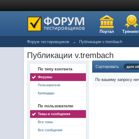
Портал
Тренинг
Форум тестировщиков
→
Публикации v.trembach
Публикации v.trembach
Сортировать
дате о
По типу контента
Форумы
По вашему запросу нич
Пользователи
Календарь
По пользователю
Темы и сообщения
Все темы
Все сообщения