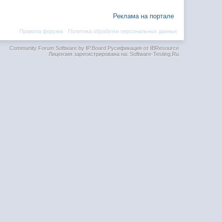
Реклама на портале
Правила форума
·
Политика обработки персональных данных
Community Forum Software by IP.Board
Русификация от IBResource
Лицензия зарегистрирована на: Software-Testing.Ru