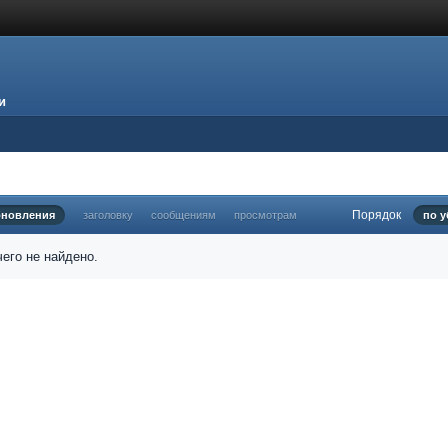
и
Порядок
бновления
заголовку
сообщениям
просмотрам
по 
его не найдено.