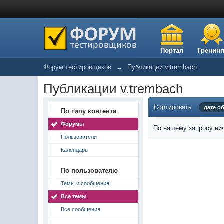
Портал
Тренинг
Форум тестировщиков
→
Публикации v.trembach
Публикации v.trembach
Сортировать
дате о
По типу контента
Форумы
По вашему запросу нич
Пользователи
Календарь
По пользователю
Темы и сообщения
Все темы
Все сообщения