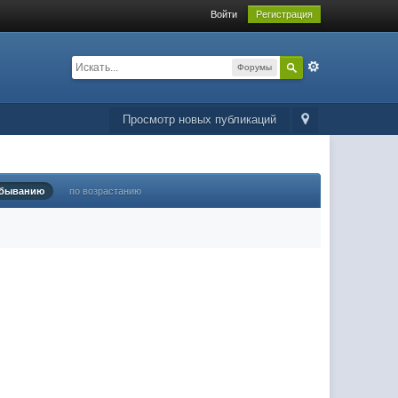
Войти
Регистрация
Форумы
Просмотр новых публикаций
убыванию
по возрастанию