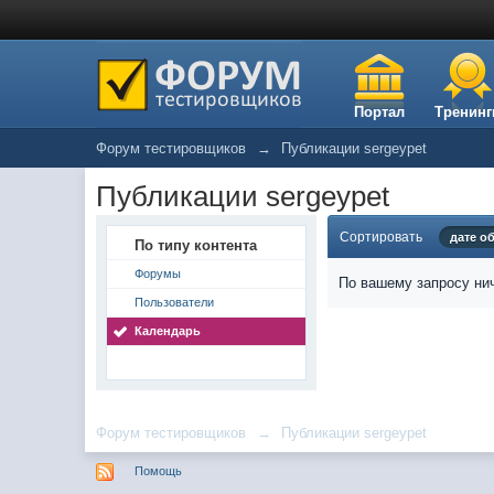
Портал
Тренинг
Форум тестировщиков
→
Публикации sergeypet
Публикации sergeypet
Сортировать
дате о
По типу контента
Форумы
По вашему запросу нич
Пользователи
Календарь
Форум тестировщиков
→
Публикации sergeypet
Помощь