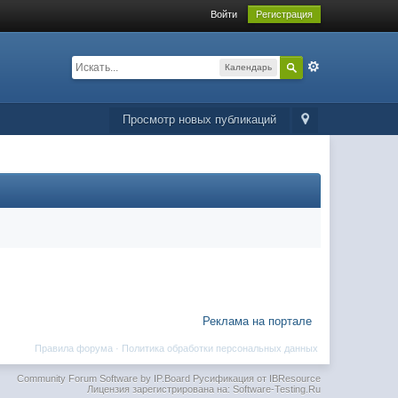
Войти
Регистрация
Календарь
Просмотр новых публикаций
Реклама на портале
Правила форума
·
Политика обработки персональных данных
Community Forum Software by IP.Board
Русификация от IBResource
Лицензия зарегистрирована на: Software-Testing.Ru