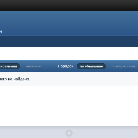
и
Порядок
бновления
заголовку
по убыванию
по возрастанию
его не найдено.