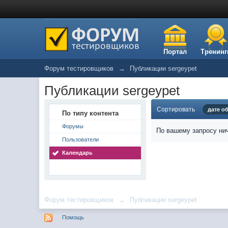
Портал
Тренинг
Форум тестировщиков
→
Публикации sergeypet
Публикации sergeypet
Сортировать
дате о
По типу контента
Форумы
По вашему запросу нич
Пользователи
Календарь
Форум тестировщиков
→
Публикации sergeypet
Помощь