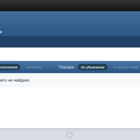
и
Порядок
бновления
заголовку
по убыванию
по возрастанию
его не найдено.