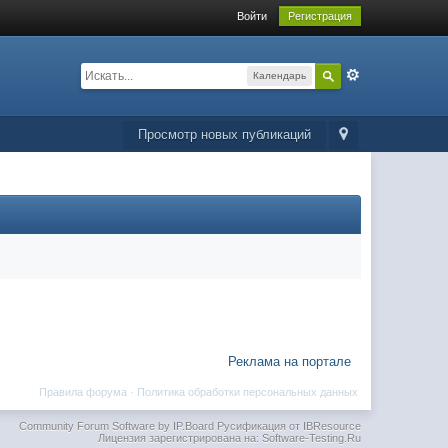
Войти
Регистрация
Календарь
Просмотр новых публикаций
Реклама на портале
Правила форума
·
Политика обработки персональных данных
Community Forum Software by IP.Board
Русификация от IBResource
Лицензия зарегистрирована на: Software-Testing.Ru