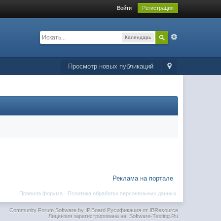
Войти
Регистрация
Календарь
Просмотр новых публикаций
Реклама на портале
Правила форума
·
Политика обработки персональных данных
Community Forum Software by IP.Board
Русификация от IBResource
Лицензия зарегистрирована на: Software-Testing.Ru