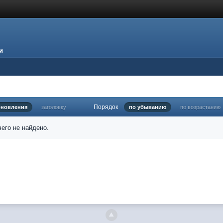
и
Порядок
бновления
заголовку
по убыванию
по возрастанию
его не найдено.