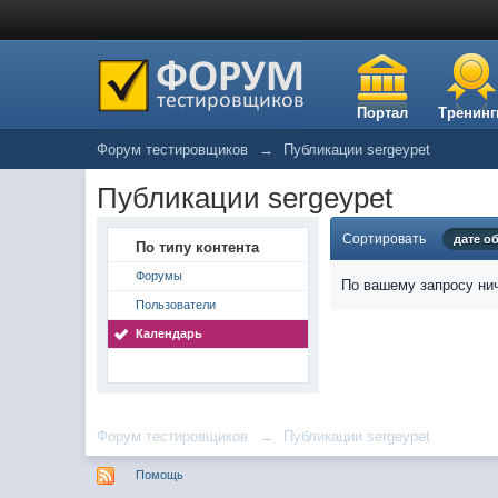
Портал
Тренинг
Форум тестировщиков
→
Публикации sergeypet
Публикации sergeypet
Сортировать
дате о
По типу контента
Форумы
По вашему запросу нич
Пользователи
Календарь
Форум тестировщиков
→
Публикации sergeypet
Помощь