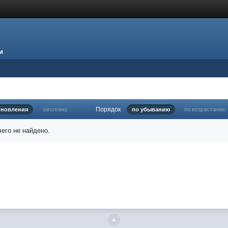
и
Порядок
бновления
заголовку
по убыванию
по возрастанию
его не найдено.