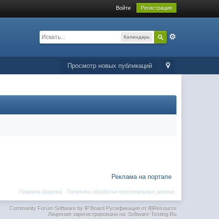
Войти
Регистрация
Календарь
Просмотр новых публикаций
Реклама на портале
Правила форума
·
Политика обработки персональных данных
Community Forum Software by IP.Board
Русификация от IBResource
Лицензия зарегистрирована на: Software-Testing.Ru