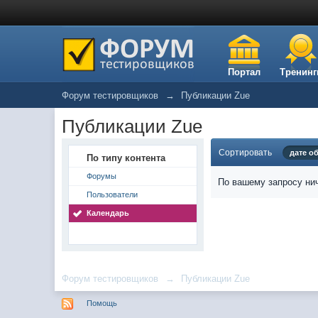
Портал
Тренинг
Форум тестировщиков
→
Публикации Zue
Публикации Zue
Сортировать
дате о
По типу контента
Форумы
По вашему запросу нич
Пользователи
Календарь
Форум тестировщиков
→
Публикации Zue
Помощь