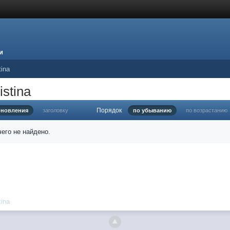
и
tina
stina
Порядок
бновления
заголовку
по убыванию
по возрастанию
его не найдено.
tina