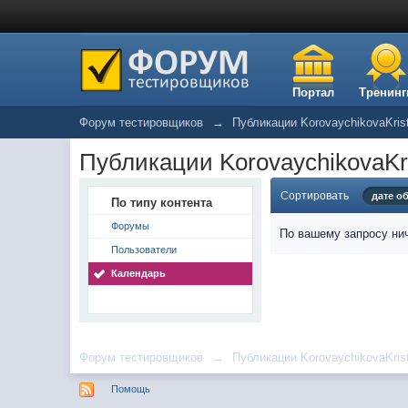
Портал
Тренинг
Форум тестировщиков
→
Публикации KorovaychikovaKris
Публикации KorovaychikovaKri
Сортировать
дате о
По типу контента
Форумы
По вашему запросу нич
Пользователи
Календарь
Форум тестировщиков
→
Публикации KorovaychikovaKris
Помощь