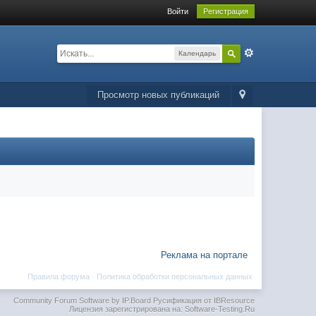
Войти
Регистрация
Календарь
Просмотр новых публикаций
Реклама на портале
Правила форума
·
Политика обработки персональных данных
Community Forum Software by IP.Board
Русификация от IBResource
Лицензия зарегистрирована на: Software-Testing.Ru