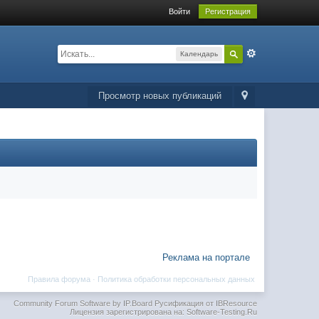
Войти
Регистрация
Календарь
Просмотр новых публикаций
Реклама на портале
Правила форума
·
Политика обработки персональных данных
Community Forum Software by IP.Board
Русификация от IBResource
Лицензия зарегистрирована на: Software-Testing.Ru