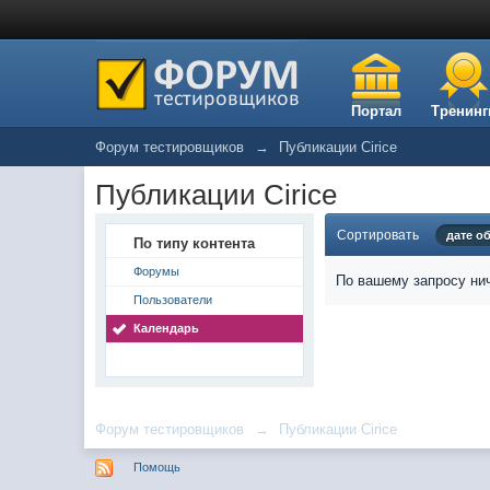
Портал
Тренинг
Форум тестировщиков
→
Публикации Cirice
Публикации Cirice
Сортировать
дате о
По типу контента
Форумы
По вашему запросу нич
Пользователи
Календарь
Форум тестировщиков
→
Публикации Cirice
Помощь