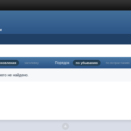
и
Порядок
бновления
заголовку
по убыванию
по возрастанию
его не найдено.