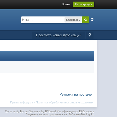
Войти
Регистрация
Календарь
Просмотр новых публикаций
Реклама на портале
Правила форума
·
Политика обработки персональных данных
Community Forum Software by IP.Board
Русификация от IBResource
Лицензия зарегистрирована на: Software-Testing.Ru