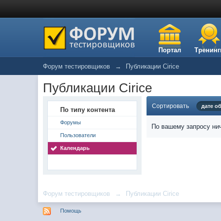
Портал
Тренинг
Форум тестировщиков
→
Публикации Cirice
Публикации Cirice
Сортировать
дате о
По типу контента
Форумы
По вашему запросу нич
Пользователи
Календарь
Форум тестировщиков
→
Публикации Cirice
Помощь