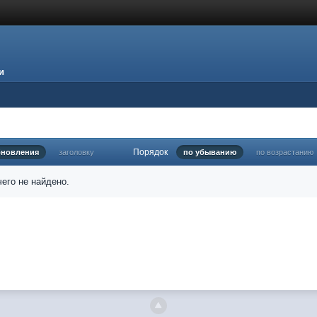
и
Порядок
бновления
заголовку
по убыванию
по возрастанию
его не найдено.