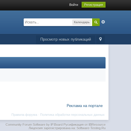
Войти
Регистрация
Календарь
Просмотр новых публикаций
Реклама на портале
Правила форума
·
Политика обработки персональных данных
Community Forum Software by IP.Board
Русификация от IBResource
Лицензия зарегистрирована на: Software-Testing.Ru