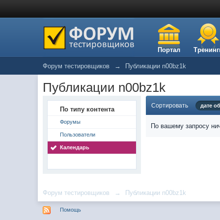
Портал
Тренинг
Форум тестировщиков
→
Публикации n00bz1k
Публикации n00bz1k
Сортировать
дате о
По типу контента
Форумы
По вашему запросу нич
Пользователи
Календарь
Форум тестировщиков
→
Публикации n00bz1k
Помощь