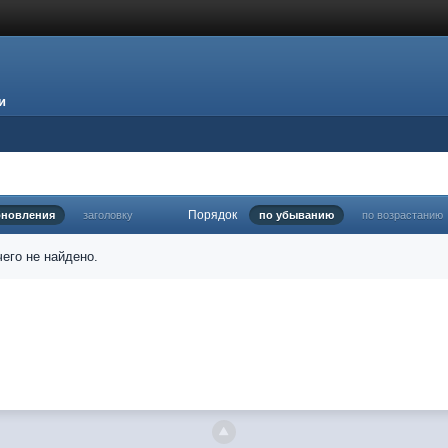
и
Порядок
бновления
заголовку
по убыванию
по возрастанию
его не найдено.