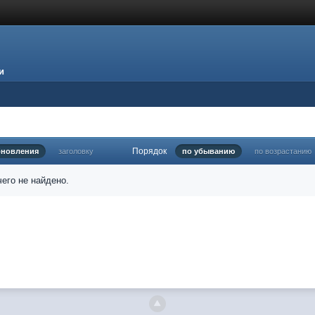
и
Порядок
бновления
заголовку
по убыванию
по возрастанию
его не найдено.