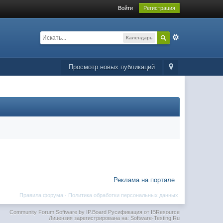
Войти
Регистрация
Календарь
Просмотр новых публикаций
Реклама на портале
Правила форума
·
Политика обработки персональных данных
Community Forum Software by IP.Board
Русификация от IBResource
Лицензия зарегистрирована на: Software-Testing.Ru