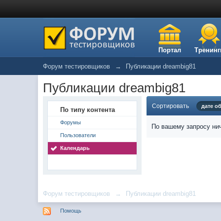
Портал
Тренинг
Форум тестировщиков
→
Публикации dreambig81
Публикации dreambig81
Сортировать
дате о
По типу контента
Форумы
По вашему запросу нич
Пользователи
Календарь
Форум тестировщиков
→
Публикации dreambig81
Помощь