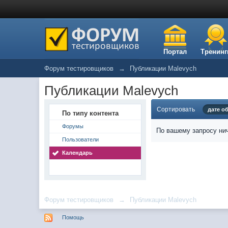
Портал
Тренинг
Форум тестировщиков
→
Публикации Malevych
Публикации Malevych
Сортировать
дате о
По типу контента
Форумы
По вашему запросу нич
Пользователи
Календарь
Форум тестировщиков
→
Публикации Malevych
Помощь