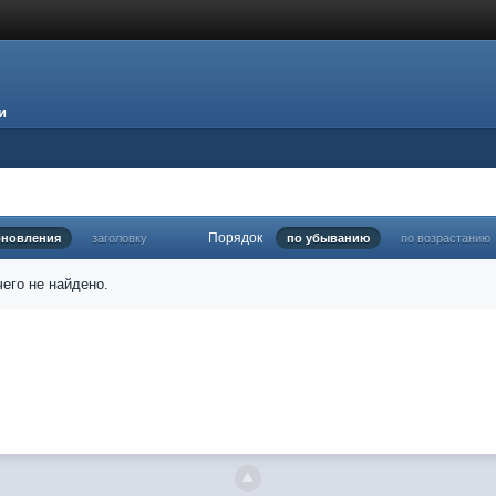
и
Порядок
бновления
заголовку
по убыванию
по возрастанию
его не найдено.