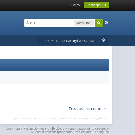
Войти
Регистрация
Календарь
Просмотр новых публикаций
Реклама на портале
Правила форума
·
Политика обработки персональных данных
Community Forum Software by IP.Board
Русификация от IBResource
Лицензия зарегистрирована на: Software-Testing.Ru