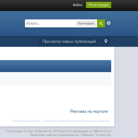
Войти
Регистрация
Календарь
Просмотр новых публикаций
Реклама на портале
Правила форума
·
Политика обработки персональных данных
Community Forum Software by IP.Board
Русификация от IBResource
Лицензия зарегистрирована на: Software-Testing.Ru