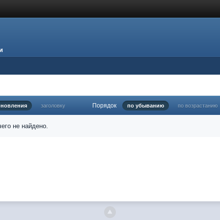
и
Порядок
бновления
заголовку
по убыванию
по возрастанию
его не найдено.