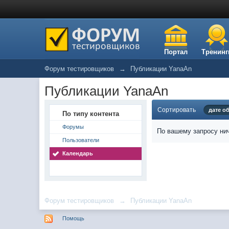
Портал
Тренинг
Форум тестировщиков
→
Публикации YanaAn
Публикации YanaAn
Сортировать
дате о
По типу контента
Форумы
По вашему запросу нич
Пользователи
Календарь
Форум тестировщиков
→
Публикации YanaAn
Помощь