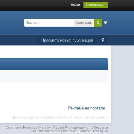
Войти
Регистрация
Календарь
Просмотр новых публикаций
Реклама на портале
Правила форума
·
Политика обработки персональных данных
Community Forum Software by IP.Board
Русификация от IBResource
Лицензия зарегистрирована на: Software-Testing.Ru