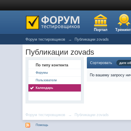
Портал
Тренинг
Форум тестировщиков
→
Публикации zovads
Публикации zovads
Сортировать
дате о
По типу контента
Форумы
По вашему запросу нич
Пользователи
Календарь
Форум тестировщиков
→
Публикации zovads
Помощь