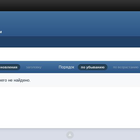
и
Порядок
бновления
заголовку
по убыванию
по возрастанию
его не найдено.