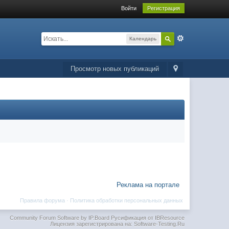
Войти
Регистрация
Календарь
Просмотр новых публикаций
Реклама на портале
Правила форума
·
Политика обработки персональных данных
Community Forum Software by IP.Board
Русификация от IBResource
Лицензия зарегистрирована на: Software-Testing.Ru