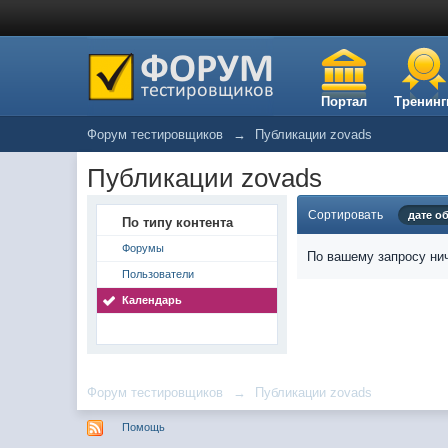
Портал
Тренинг
Форум тестировщиков
→
Публикации zovads
Публикации zovads
Сортировать
дате о
По типу контента
Форумы
По вашему запросу нич
Пользователи
Календарь
Форум тестировщиков
→
Публикации zovads
Помощь