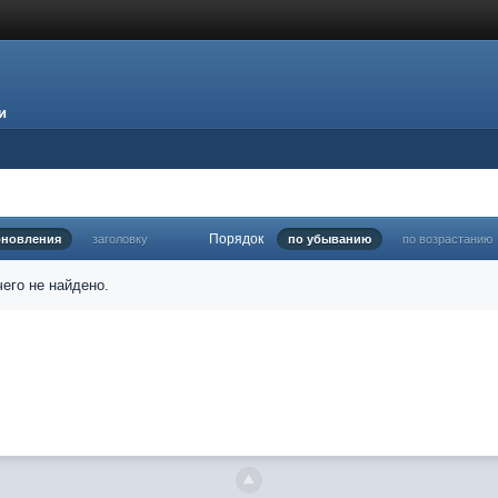
и
Порядок
бновления
заголовку
по убыванию
по возрастанию
его не найдено.