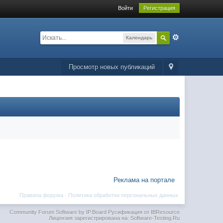
Войти
Регистрация
Календарь
Просмотр новых публикаций
Реклама на портале
Правила форума
·
Политика обработки персональных данных
Community Forum Software by IP.Board
Русификация от IBResource
Лицензия зарегистрирована на: Software-Testing.Ru