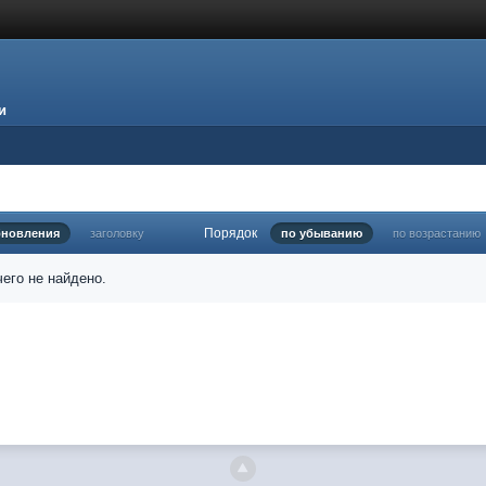
и
Порядок
бновления
заголовку
по убыванию
по возрастанию
его не найдено.