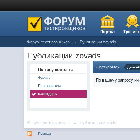
Портал
Тренинг
Форум тестировщиков
→
Публикации zovads
Публикации zovads
Сортировать
дате о
По типу контента
Форумы
По вашему запросу нич
Пользователи
Календарь
Форум тестировщиков
→
Публикации zovads
Помощь