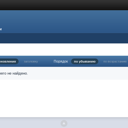
и
Порядок
бновления
заголовку
по убыванию
по возрастанию
его не найдено.