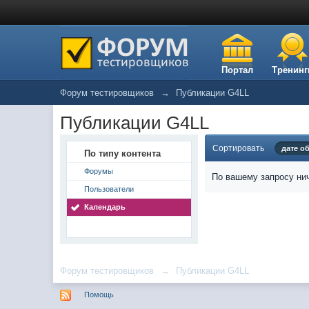
Портал
Тренинг
Форум тестировщиков
→
Публикации G4LL
Публикации G4LL
Сортировать
дате о
По типу контента
Форумы
По вашему запросу нич
Пользователи
Календарь
Форум тестировщиков
→
Публикации G4LL
Помощь