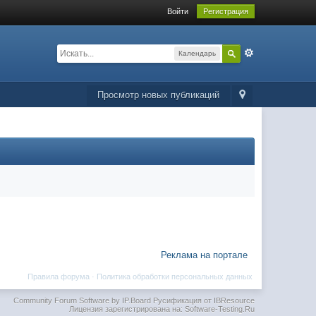
Войти
Регистрация
Календарь
Просмотр новых публикаций
Реклама на портале
Правила форума
·
Политика обработки персональных данных
Community Forum Software by IP.Board
Русификация от IBResource
Лицензия зарегистрирована на: Software-Testing.Ru