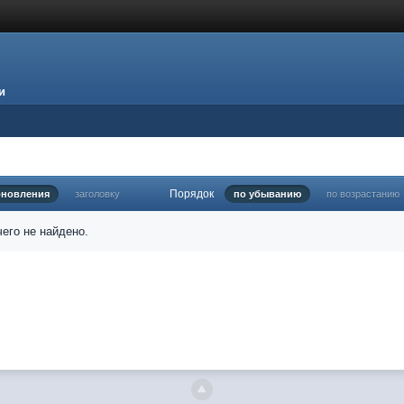
и
Порядок
бновления
заголовку
по убыванию
по возрастанию
его не найдено.