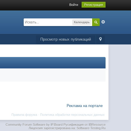
Войти
Регистрация
Календарь
Просмотр новых публикаций
Реклама на портале
Правила форума
·
Политика обработки персональных данных
Community Forum Software by IP.Board
Русификация от IBResource
Лицензия зарегистрирована на: Software-Testing.Ru