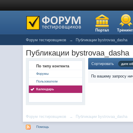
Портал
Тренинг
Форум тестировщиков
→
Публикации bystrovaa_dasha
Публикации bystrovaa_dasha
Сортировать
дате о
По типу контента
Форумы
По вашему запросу нич
Пользователи
Календарь
Форум тестировщиков
→
Публикации bystrovaa_dasha
Помощь