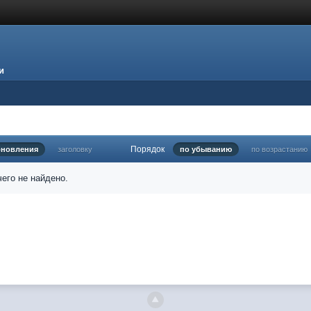
и
Порядок
бновления
заголовку
по убыванию
по возрастанию
его не найдено.