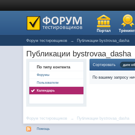
Портал
Тренинг
Форум тестировщиков
→
Публикации bystrovaa_dasha
Публикации bystrovaa_dasha
Сортировать
дате о
По типу контента
Форумы
По вашему запросу нич
Пользователи
Календарь
Форум тестировщиков
→
Публикации bystrovaa_dasha
Помощь