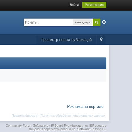
Войти
Регистрация
Календарь
Просмотр новых публикаций
Реклама на портале
Правила форума
·
Политика обработки персональных данных
Community Forum Software by IP.Board
Русификация от IBResource
Лицензия зарегистрирована на: Software-Testing.Ru