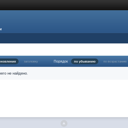
и
Порядок
бновления
заголовку
по убыванию
по возрастанию
его не найдено.