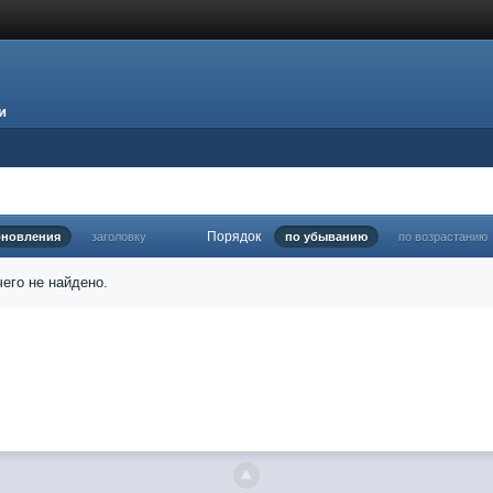
и
Порядок
бновления
заголовку
по убыванию
по возрастанию
его не найдено.