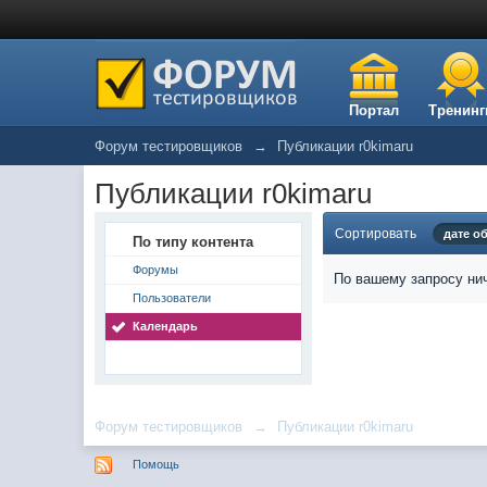
Портал
Тренинг
Форум тестировщиков
→
Публикации r0kimaru
Публикации r0kimaru
Сортировать
дате о
По типу контента
Форумы
По вашему запросу нич
Пользователи
Календарь
Форум тестировщиков
→
Публикации r0kimaru
Помощь