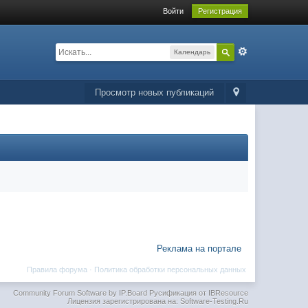
Войти
Регистрация
Календарь
Просмотр новых публикаций
Реклама на портале
Правила форума
·
Политика обработки персональных данных
Community Forum Software by IP.Board
Русификация от IBResource
Лицензия зарегистрирована на: Software-Testing.Ru