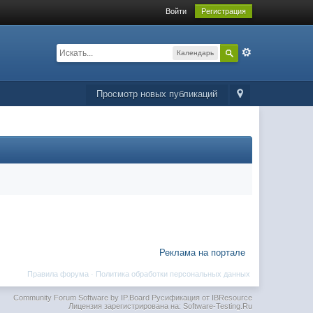
Войти
Регистрация
Календарь
Просмотр новых публикаций
Реклама на портале
Правила форума
·
Политика обработки персональных данных
Community Forum Software by IP.Board
Русификация от IBResource
Лицензия зарегистрирована на: Software-Testing.Ru