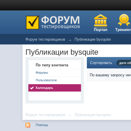
Портал
Тренинг
Форум тестировщиков
→
Публикации bysquite
Публикации bysquite
Сортировать
дате о
По типу контента
Форумы
По вашему запросу нич
Пользователи
Календарь
Форум тестировщиков
→
Публикации bysquite
Помощь