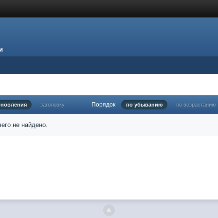
и
Порядок
бновления
заголовку
по убыванию
по возрастанию
его не найдено.