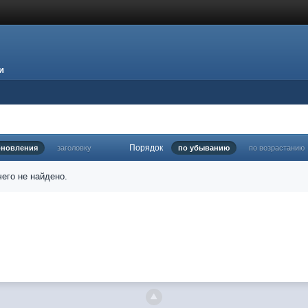
и
Порядок
бновления
заголовку
по убыванию
по возрастанию
его не найдено.