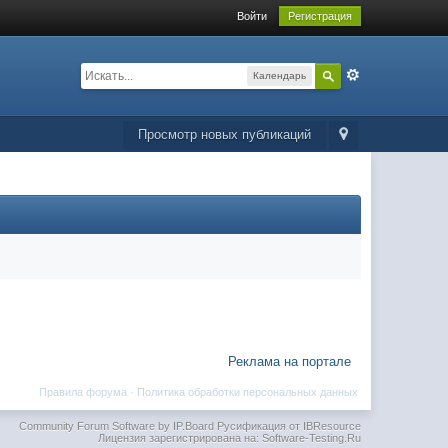
Войти
Регистрация
Календарь
Просмотр новых публикаций
Реклама на портале
Правила форума
·
Политика обработки персональных данных
Community Forum Software by IP.Board
Русификация от IBResource
Лицензия зарегистрирована на: Software-Testing.Ru