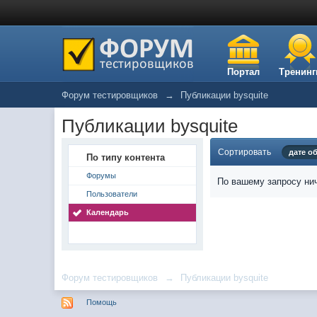
Портал
Тренинг
Форум тестировщиков
→
Публикации bysquite
Публикации bysquite
Сортировать
дате о
По типу контента
Форумы
По вашему запросу нич
Пользователи
Календарь
Форум тестировщиков
→
Публикации bysquite
Помощь