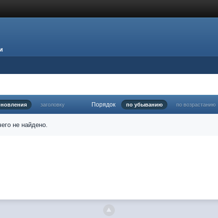
и
Порядок
бновления
заголовку
по убыванию
по возрастанию
его не найдено.