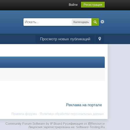
Войти
Регистрация
Календарь
Просмотр новых публикаций
Реклама на портале
Правила форума
·
Политика обработки персональных данных
Community Forum Software by IP.Board
Русификация от IBResource
Лицензия зарегистрирована на: Software-Testing.Ru