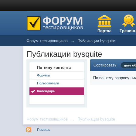
Портал
Тренинг
Форум тестировщиков
→
Публикации bysquite
Публикации bysquite
Сортировать
дате о
По типу контента
Форумы
По вашему запросу нич
Пользователи
Календарь
Форум тестировщиков
→
Публикации bysquite
Помощь