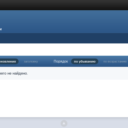
и
Порядок
бновления
заголовку
по убыванию
по возрастанию
его не найдено.