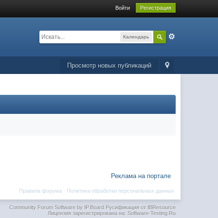
Войти
Регистрация
Календарь
Просмотр новых публикаций
Реклама на портале
Правила форума
·
Политика обработки персональных данных
Community Forum Software by IP.Board
Русификация от IBResource
Лицензия зарегистрирована на: Software-Testing.Ru