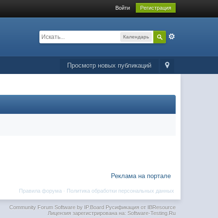
Войти
Регистрация
Календарь
Просмотр новых публикаций
Реклама на портале
Правила форума
·
Политика обработки персональных данных
Community Forum Software by IP.Board
Русификация от IBResource
Лицензия зарегистрирована на: Software-Testing.Ru