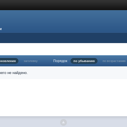
и
Порядок
бновления
заголовку
по убыванию
по возрастанию
его не найдено.