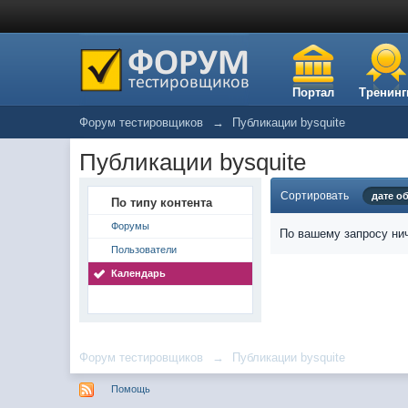
Портал
Тренинг
Форум тестировщиков
→
Публикации bysquite
Публикации bysquite
Сортировать
дате о
По типу контента
Форумы
По вашему запросу нич
Пользователи
Календарь
Форум тестировщиков
→
Публикации bysquite
Помощь