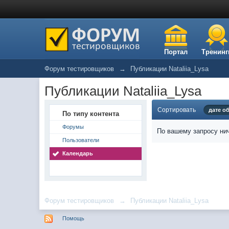
Портал
Тренинг
Форум тестировщиков
→
Публикации Nataliia_Lysa
Публикации Nataliia_Lysa
Сортировать
дате о
По типу контента
Форумы
По вашему запросу нич
Пользователи
Календарь
Форум тестировщиков
→
Публикации Nataliia_Lysa
Помощь