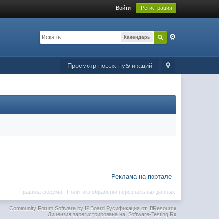
Войти
Регистрация
Календарь
Просмотр новых публикаций
Реклама на портале
Правила форума
·
Политика обработки персональных данных
Community Forum Software by IP.Board
Русификация от IBResource
Лицензия зарегистрирована на: Software-Testing.Ru