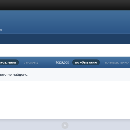
и
Порядок
бновления
заголовку
по убыванию
по возрастанию
его не найдено.