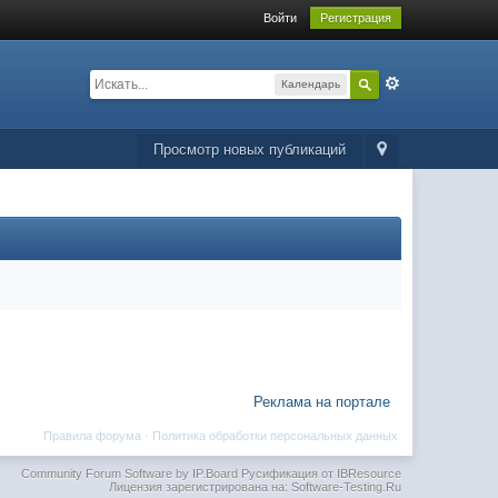
Войти
Регистрация
Календарь
Просмотр новых публикаций
Реклама на портале
Правила форума
·
Политика обработки персональных данных
Community Forum Software by IP.Board
Русификация от IBResource
Лицензия зарегистрирована на: Software-Testing.Ru