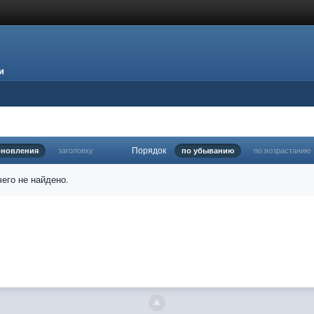
и
Порядок
бновления
заголовку
по убыванию
по возрастанию
его не найдено.