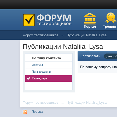
Портал
Тренинг
Форум тестировщиков
→
Публикации Nataliia_Lysa
Публикации Nataliia_Lysa
Сортировать
дате о
По типу контента
Форумы
По вашему запросу нич
Пользователи
Календарь
Форум тестировщиков
→
Публикации Nataliia_Lysa
Помощь