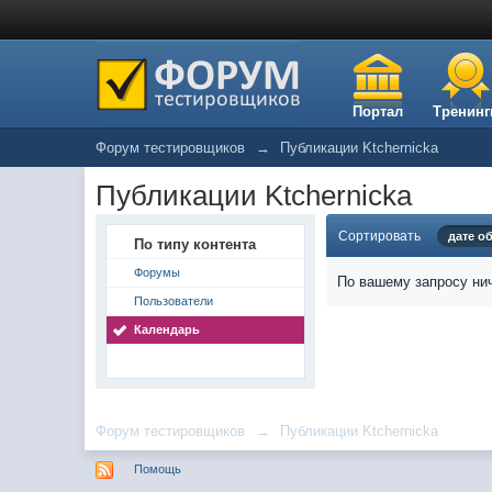
Портал
Тренинг
Форум тестировщиков
→
Публикации Ktchernicka
Публикации Ktchernicka
Сортировать
дате о
По типу контента
Форумы
По вашему запросу нич
Пользователи
Календарь
Форум тестировщиков
→
Публикации Ktchernicka
Помощь