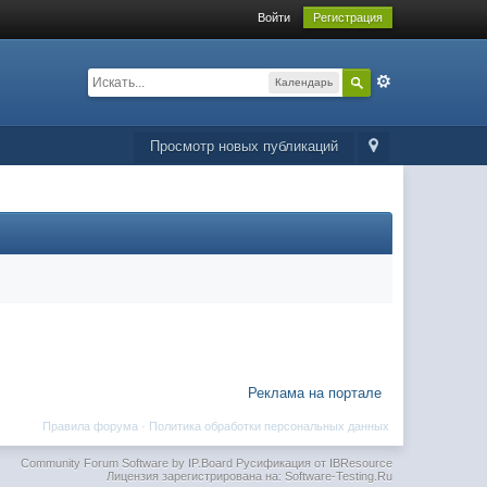
Войти
Регистрация
Календарь
Просмотр новых публикаций
Реклама на портале
Правила форума
·
Политика обработки персональных данных
Community Forum Software by IP.Board
Русификация от IBResource
Лицензия зарегистрирована на: Software-Testing.Ru