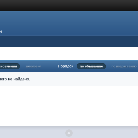
и
Порядок
бновления
заголовку
по убыванию
по возрастанию
его не найдено.