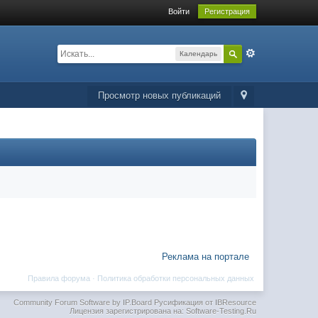
Войти
Регистрация
Календарь
Просмотр новых публикаций
Реклама на портале
Правила форума
·
Политика обработки персональных данных
Community Forum Software by IP.Board
Русификация от IBResource
Лицензия зарегистрирована на: Software-Testing.Ru