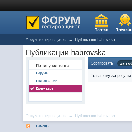
Портал
Тренинг
Форум тестировщиков
→
Публикации habrovska
Публикации habrovska
Сортировать
дате о
По типу контента
Форумы
По вашему запросу нич
Пользователи
Календарь
Форум тестировщиков
→
Публикации habrovska
Помощь