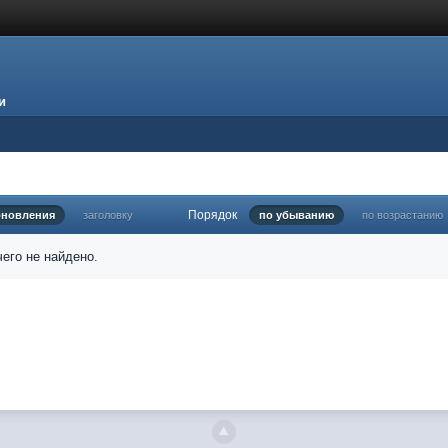
и
Порядок
бновления
заголовку
по убыванию
по возрастанию
его не найдено.