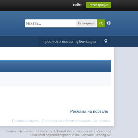
Войти
Регистрация
Календарь
Просмотр новых публикаций
Реклама на портале
Правила форума
·
Политика обработки персональных данных
Community Forum Software by IP.Board
Русификация от IBResource
Лицензия зарегистрирована на: Software-Testing.Ru