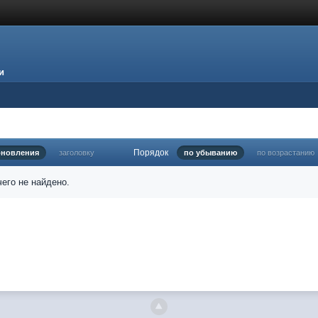
и
Порядок
бновления
заголовку
по убыванию
по возрастанию
его не найдено.