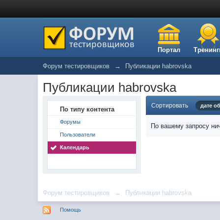
Портал
Тренинг
Форум тестировщиков
→
Публикации habrovska
Публикации habrovska
Сортировать
дате о
По типу контента
Форумы
По вашему запросу нич
Пользователи
Календарь
Форум тестировщиков
→
Публикации habrovska
Помощь