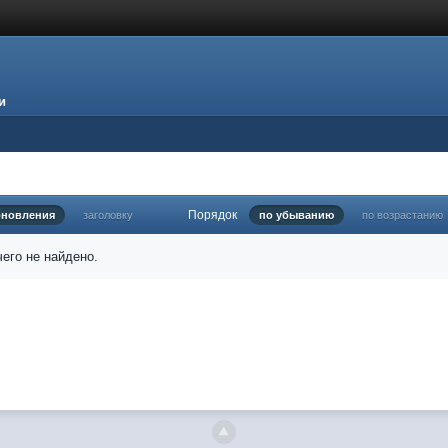
и
Порядок
бновления
заголовку
по убыванию
по возрастанию
его не найдено.