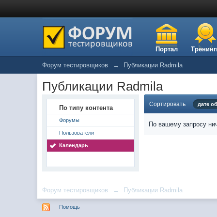
Портал
Тренинг
Форум тестировщиков
→
Публикации Radmila
Публикации Radmila
Сортировать
дате о
По типу контента
Форумы
По вашему запросу нич
Пользователи
Календарь
Форум тестировщиков
→
Публикации Radmila
Помощь