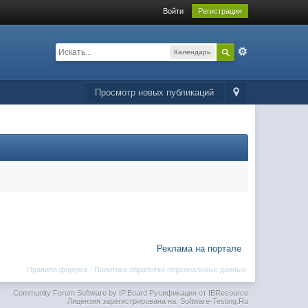
Войти
Регистрация
Календарь
Просмотр новых публикаций
Реклама на портале
Правила форума
·
Политика обработки персональных данных
Community Forum Software by IP.Board
Русификация от IBResource
Лицензия зарегистрирована на: Software-Testing.Ru