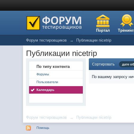
Портал
Тренинг
Форум тестировщиков
→
Публикации nicetrip
Публикации nicetrip
Сортировать
дате о
По типу контента
Форумы
По вашему запросу нич
Пользователи
Календарь
Форум тестировщиков
→
Публикации nicetrip
Помощь