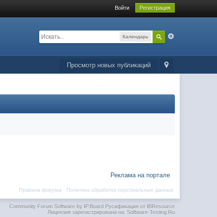
Войти
Регистрация
Календарь
Просмотр новых публикаций
Реклама на портале
Правила форума
·
Политика обработки персональных данных
Community Forum Software by IP.Board
Русификация от IBResource
Лицензия зарегистрирована на: Software-Testing.Ru