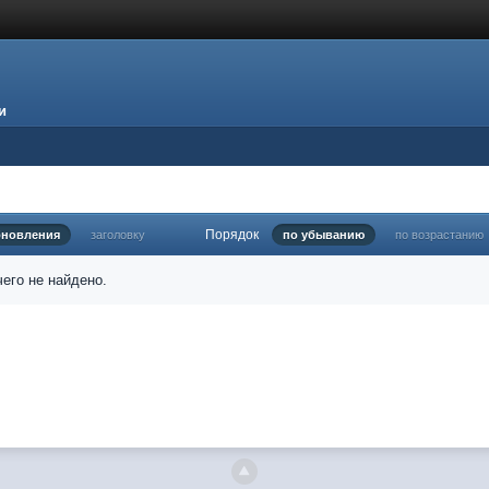
и
Порядок
бновления
заголовку
по убыванию
по возрастанию
его не найдено.