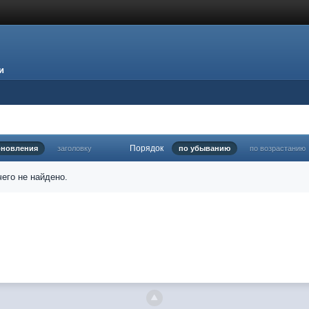
и
Порядок
бновления
заголовку
по убыванию
по возрастанию
его не найдено.