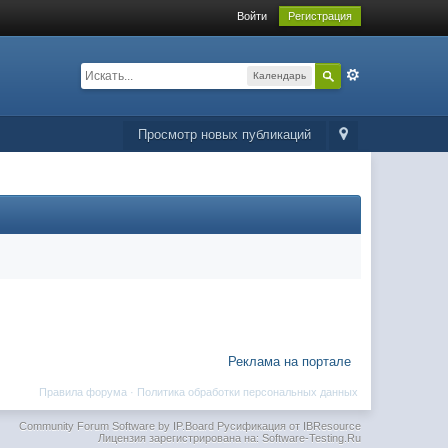
Войти
Регистрация
Календарь
Просмотр новых публикаций
Реклама на портале
Правила форума
·
Политика обработки персональных данных
Community Forum Software by IP.Board
Русификация от IBResource
Лицензия зарегистрирована на: Software-Testing.Ru