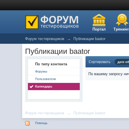
Портал
Тренинг
Форум тестировщиков
→
Публикации baator
Публикации baator
Сортировать
дате о
По типу контента
Форумы
По вашему запросу нич
Пользователи
Календарь
Форум тестировщиков
→
Публикации baator
Помощь