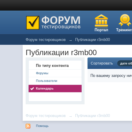
Портал
Тренинг
Форум тестировщиков
→
Публикации r3mb00
Публикации r3mb00
Сортировать
дате о
По типу контента
Форумы
По вашему запросу нич
Пользователи
Календарь
Форум тестировщиков
→
Публикации r3mb00
Помощь