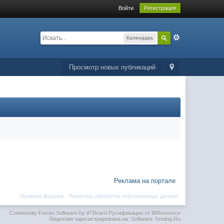
Войти
Регистрация
Календарь
Просмотр новых публикаций
Реклама на портале
Правила форума
·
Политика обработки персональных данных
Community Forum Software by IP.Board
Русификация от IBResource
Лицензия зарегистрирована на: Software-Testing.Ru