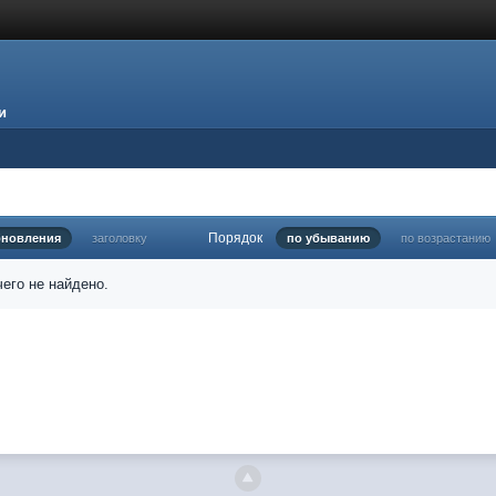
и
Порядок
бновления
заголовку
по убыванию
по возрастанию
его не найдено.