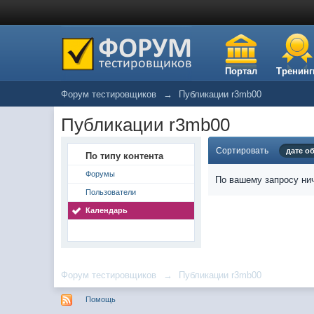
Портал
Тренинг
Форум тестировщиков
→
Публикации r3mb00
Публикации r3mb00
Сортировать
дате о
По типу контента
Форумы
По вашему запросу нич
Пользователи
Календарь
Форум тестировщиков
→
Публикации r3mb00
Помощь