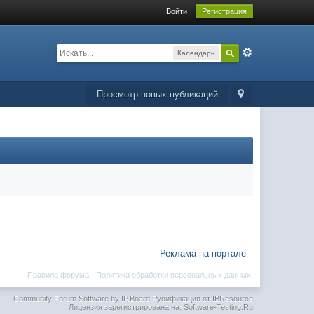
Войти
Регистрация
Календарь
Просмотр новых публикаций
Реклама на портале
Правила форума
·
Политика обработки персональных данных
Community Forum Software by IP.Board
Русификация от IBResource
Лицензия зарегистрирована на: Software-Testing.Ru