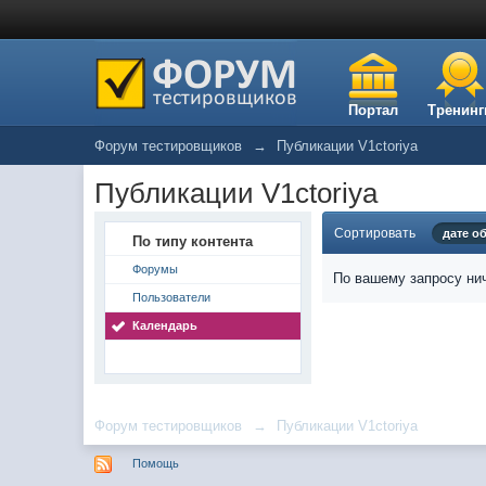
Портал
Тренинг
Форум тестировщиков
→
Публикации V1ctoriya
Публикации V1ctoriya
Сортировать
дате о
По типу контента
Форумы
По вашему запросу нич
Пользователи
Календарь
Форум тестировщиков
→
Публикации V1ctoriya
Помощь