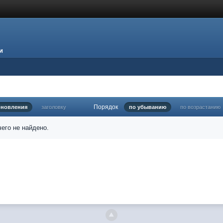
и
Порядок
бновления
заголовку
по убыванию
по возрастанию
его не найдено.