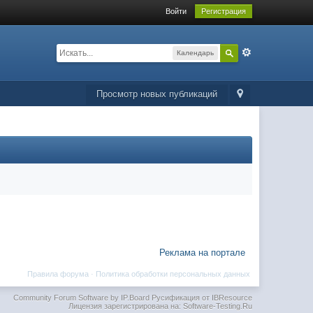
Войти
Регистрация
Календарь
Просмотр новых публикаций
Реклама на портале
Правила форума
·
Политика обработки персональных данных
Community Forum Software by IP.Board
Русификация от IBResource
Лицензия зарегистрирована на: Software-Testing.Ru