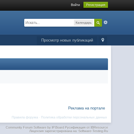
Войти
Регистрация
Календарь
Просмотр новых публикаций
Реклама на портале
Правила форума
·
Политика обработки персональных данных
Community Forum Software by IP.Board
Русификация от IBResource
Лицензия зарегистрирована на: Software-Testing.Ru