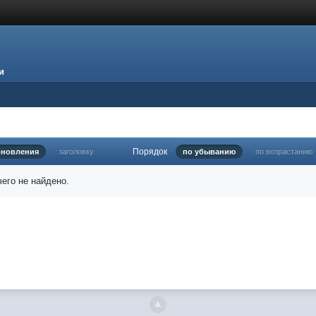
и
Порядок
бновления
заголовку
по убыванию
по возрастанию
его не найдено.