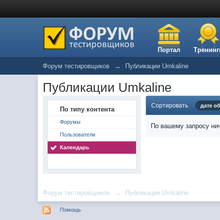
Портал
Тренинг
Форум тестировщиков
→
Публикации Umkaline
Публикации Umkaline
Сортировать
дате о
По типу контента
Форумы
По вашему запросу нич
Пользователи
Календарь
Форум тестировщиков
→
Публикации Umkaline
Помощь