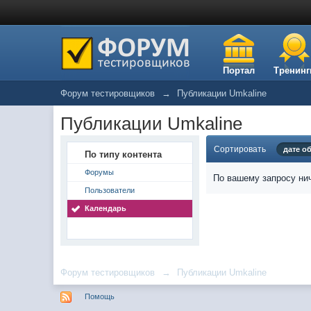
Портал
Тренинг
Форум тестировщиков
→
Публикации Umkaline
Публикации Umkaline
Сортировать
дате о
По типу контента
Форумы
По вашему запросу нич
Пользователи
Календарь
Форум тестировщиков
→
Публикации Umkaline
Помощь