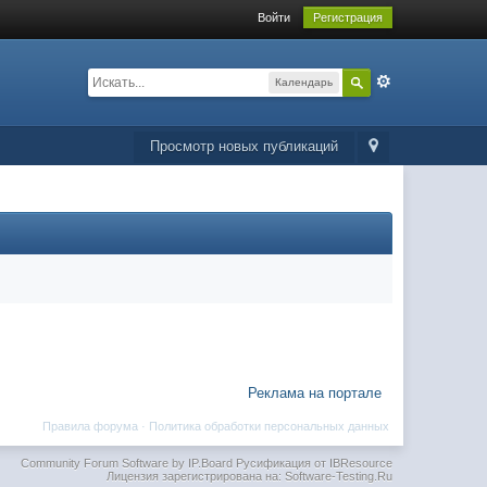
Войти
Регистрация
Календарь
Просмотр новых публикаций
Реклама на портале
Правила форума
·
Политика обработки персональных данных
Community Forum Software by IP.Board
Русификация от IBResource
Лицензия зарегистрирована на: Software-Testing.Ru