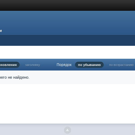
и
Порядок
бновления
заголовку
по убыванию
по возрастанию
его не найдено.