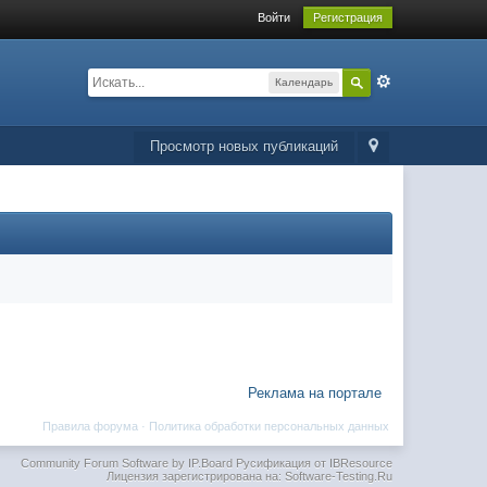
Войти
Регистрация
Календарь
Просмотр новых публикаций
Реклама на портале
Правила форума
·
Политика обработки персональных данных
Community Forum Software by IP.Board
Русификация от IBResource
Лицензия зарегистрирована на: Software-Testing.Ru