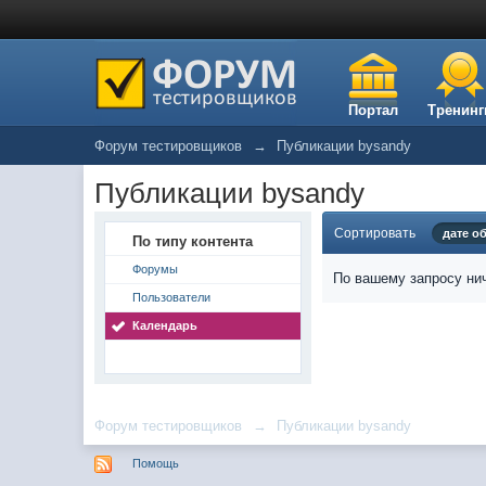
Портал
Тренинг
Форум тестировщиков
→
Публикации bysandy
Публикации bysandy
Сортировать
дате о
По типу контента
Форумы
По вашему запросу нич
Пользователи
Календарь
Форум тестировщиков
→
Публикации bysandy
Помощь