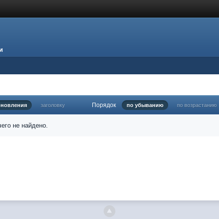
и
Порядок
бновления
заголовку
по убыванию
по возрастанию
его не найдено.