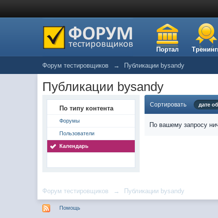
Портал
Тренинг
Форум тестировщиков
→
Публикации bysandy
Публикации bysandy
Сортировать
дате о
По типу контента
Форумы
По вашему запросу нич
Пользователи
Календарь
Форум тестировщиков
→
Публикации bysandy
Помощь