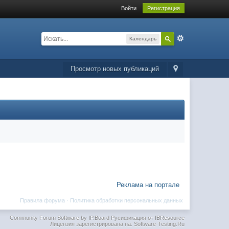
Войти
Регистрация
Календарь
Просмотр новых публикаций
Реклама на портале
Правила форума
·
Политика обработки персональных данных
Community Forum Software by IP.Board
Русификация от IBResource
Лицензия зарегистрирована на: Software-Testing.Ru