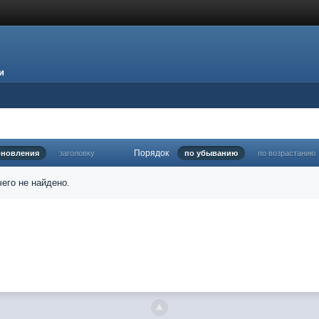
и
Порядок
бновления
заголовку
по убыванию
по возрастанию
его не найдено.