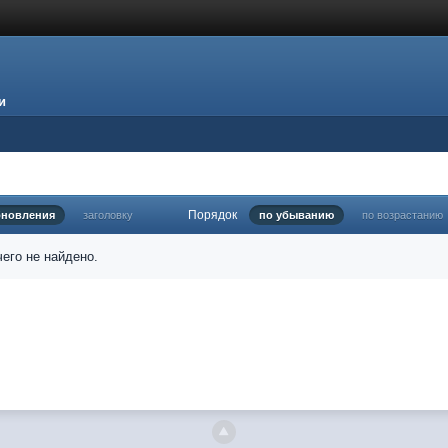
и
Порядок
бновления
заголовку
по убыванию
по возрастанию
его не найдено.