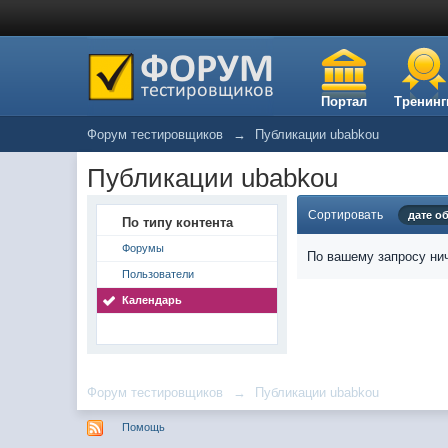
Портал
Тренинг
Форум тестировщиков
→
Публикации ubabkou
Публикации ubabkou
Сортировать
дате о
По типу контента
Форумы
По вашему запросу нич
Пользователи
Календарь
Форум тестировщиков
→
Публикации ubabkou
Помощь