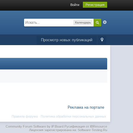
Войти
Регистрация
Календарь
Просмотр новых публикаций
Реклама на портале
Правила форума
·
Политика обработки персональных данных
Community Forum Software by IP.Board
Русификация от IBResource
Лицензия зарегистрирована на: Software-Testing.Ru