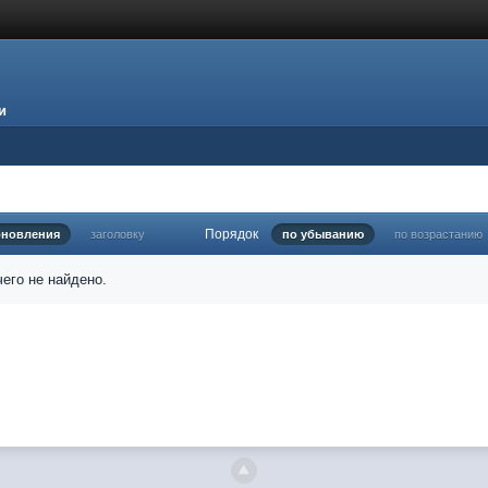
и
Порядок
бновления
заголовку
по убыванию
по возрастанию
его не найдено.