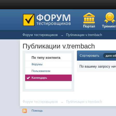
Портал
Тренинг
Форум тестировщиков
→
Публикации v.trembach
Публикации v.trembach
Сортировать
дате о
По типу контента
Форумы
По вашему запросу нич
Пользователи
Календарь
Форум тестировщиков
→
Публикации v.trembach
Помощь