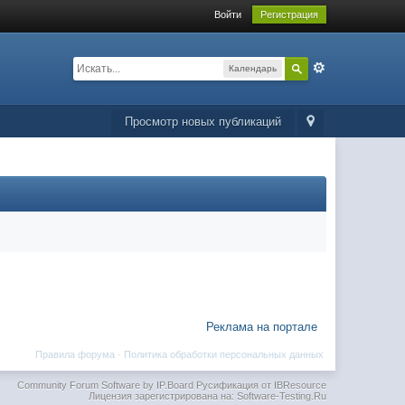
Войти
Регистрация
Календарь
Просмотр новых публикаций
Реклама на портале
Правила форума
·
Политика обработки персональных данных
Community Forum Software by IP.Board
Русификация от IBResource
Лицензия зарегистрирована на: Software-Testing.Ru