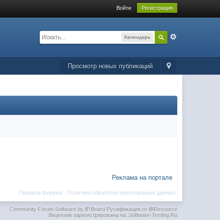
Войти
Регистрация
Календарь
Просмотр новых публикаций
Реклама на портале
Правила форума
·
Политика обработки персональных данных
Community Forum Software by IP.Board
Русификация от IBResource
Лицензия зарегистрирована на: Software-Testing.Ru