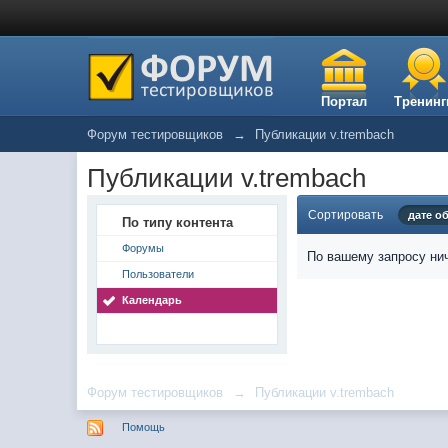
Портал
Тренинг
Форум тестировщиков
→
Публикации v.trembach
Публикации v.trembach
Сортировать
дате о
По типу контента
Форумы
По вашему запросу нич
Пользователи
Календарь
Форум тестировщиков
→
Публикации v.trembach
Помощь