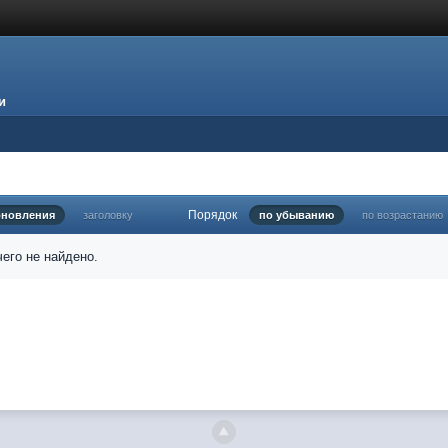
и
Порядок
бновления
заголовку
по убыванию
по возрастанию
его не найдено.