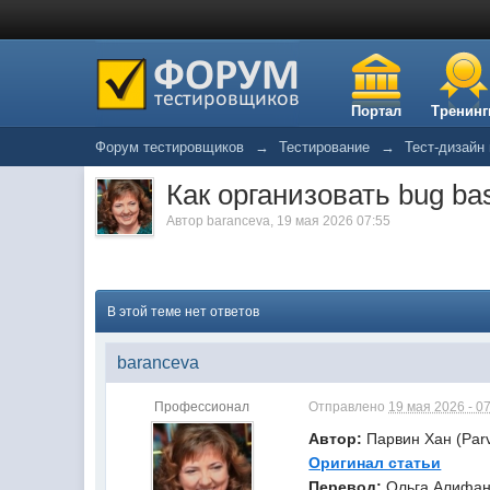
Портал
Тренинг
Форум тестировщиков
→
Тестирование
→
Тест-дизайн
Как организовать bug ba
Автор
baranceva
,
19 мая 2026 07:55
В этой теме нет ответов
baranceva
Профессионал
Отправлено
19 мая 2026 - 0
Автор:
Парвин Хан (Par
Оригинал статьи
Перевод
:
Ольга Алифа