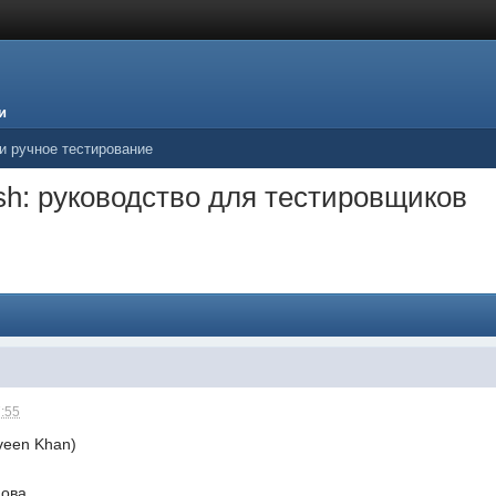
и
 и ручное тестирование
sh: руководство для тестировщиков
7:55
veen Khan)
нова