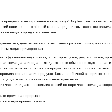
сь превратить тестирование в вечеринку? Bug bash как раз позволяе
пкий напиток — это чёрный кофе, и вряд ли вам захочется нанима
ажные вещи о продукте и качестве.
удничество, даёт возможность выслушать разные точки зрения и п
sh выглядит примерно так:
осс-функциональную команду: тестировщиков, разработчиков, прод
товая команда, а иногда — люди, которые обычно не ходят на ваши
и тех, кто ещё не пользовался продуктом (или не пробовал новые ф
правила тестирования продукта. Как и на обычной вечеринке, хор
фицируйте тестирование (несколько идей ниже).
ких часов или даже нескольких сессий по паре часов команда соср
жите время на перерывы.
тоже всегда приветствуются.
...