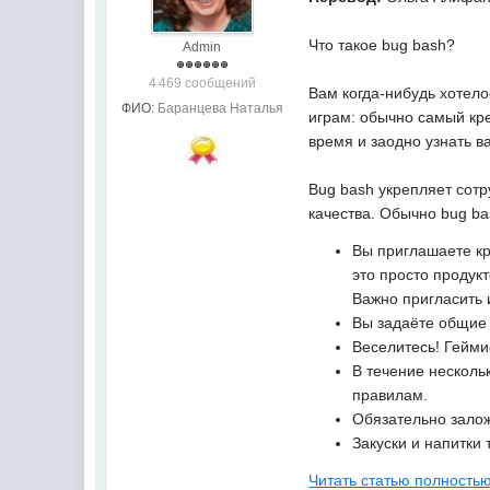
Что такое bug bash?
Admin
4 469 сообщений
Вам когда-нибудь хотело
ФИО:
Баранцева Наталья
играм: обычно самый кре
время и заодно узнать в
Bug bash укрепляет сотр
качества. Обычно bug ba
Вы приглашаете кр
это просто продук
Важно пригласить 
Вы задаёте общие 
Веселитесь! Гейми
В течение несколь
правилам.
Обязательно зало
Закуски и напитки 
Читать статью полностью