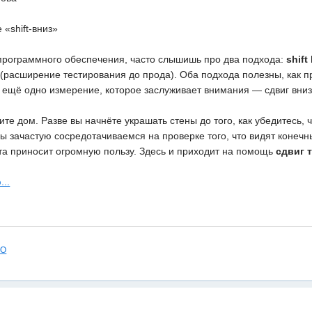
 «shift-вниз»
программного обеспечения, часто слышишь про два подхода:
shift 
(расширение тестирования до прода). Оба подхода полезны, как п
 ещё одно измерение, которое заслуживает внимания — сдвиг вниз
оите дом. Разве вы начнёте украшать стены до того, как убедитесь
ы зачастую сосредотачиваемся на проверке того, что видят конечн
а приносит огромную пользу. Здесь и приходит на помощь
сдвиг 
...
ПО