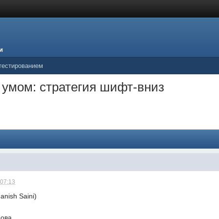
и
тестированием
с умом: стратегия шифт-вниз
 07:13
nish Saini)
нова