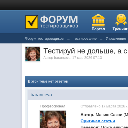
Портал
Тренинг
Форум тестировщиков
→
Тестирование
→
Управление 
Тестируй не дольше, а 
Автор
baranceva
,
17 мар 2026 07:13
В этой теме нет ответов
baranceva
Профессионал
Отправлено
17 марта 2026 -
Автор:
Маниш Саини (Ma
Оригинал статьи
Перевод
:
Ольга Алифа