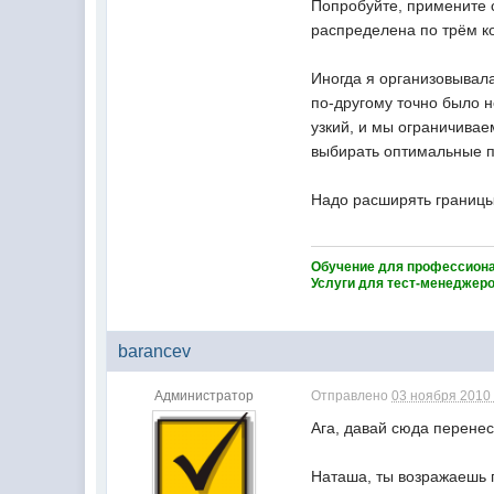
Попробуйте, примените 
распределена по трём к
Иногда я организовывала
по-другому точно было 
узкий, и мы ограничива
выбирать оптимальные 
Надо расширять границы,
Обучение для профессион
Услуги для тест-менеджер
barancev
Администратор
Отправлено
03 ноября 2010 
Ага, давай сюда перенес
Наташа, ты возражаешь п