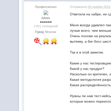
Профессионал
Отправлено
03 ноября 2010 
Ответила на хабре, не с
Admin
Меня всегда удивлял так
2 001 сообщений
лучше всего, чем меньше
Город:
Moscow
Очень похоже на реализа
вытяжку, а биг-босс шест
Так и в этой заметке.
Какие у нас тестировщик
Какой у нас продукт?
Насколько он критичен,
Какая методология разр
Какая распределённость
Нужны ли нам тест-кейсы 
которые можно переиспол