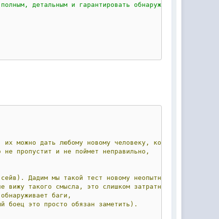
 полным, детальным и гарантировать обнаружение ошибок"
-
их
можно
дать
любому
новому
человеку,
который
не
тольк
о
не
пропустит
и
не
поймет
неправильно,
сейв).
Дадим
мы
такой
тест
новому
неопытному
человеку?
не
вижу
такого
смысла,
это
слишком
затратно.
обнаруживает
баги,
ый
боец
это
просто
обязан
заметить).