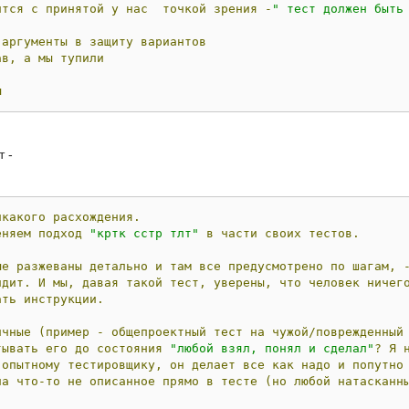
ится
с
принятой
у
нас
точкой
зрения
-
" тест должен быть
аргументы
в
защиту
вариантов
ав,
а
мы
тупили
ы
т -
икакого
расхождения.
еняем
подход
"кртк сстр тлт"
в
части
своих
тестов.
ые
разжеваны
детально
и
там
все
предусмотрено
по
шагам,
идит.
И
мы,
давая
такой
тест,
уверены,
что
человек
ничег
ать
инструкции.
ичные
(пример
-
общепроектный
тест
на
чужой/поврежденный
тывать
его
до
состояния
"любой взял, понял и сделал"
?
Я
опытному
тестировщику,
он
делает
все
как
надо
и
попутно
на
что-то
не
описанное
прямо
в
тесте
(но
любой
натасканн