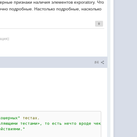
ерные признаки наличия элементов exporatory. Что
точно подробные. Настолько подробные, насколько
0
ация):
#4
кошерных"
тестах.
ляющими тестами», то есть нечто вроде чек-листа, который
ействиями."