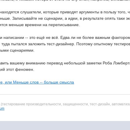
находятся слушатели, которые приводят аргументы в пользу того, чт
ньше. Записывайте не сценарии, а идеи, в результате опять таки 
тится меньше времени на переписывание.
 написании -- это ещё не всё. Едва ли не более важным фактором
й туда пытался заложить тест-дизайнер. Поэтому опытному тестир
ными сценариями.
тавить вашему вниманию перевод небольшой заметки Роба Лэмберта
ий этот феномен.
re, или Меньше слов -- больше смысла
в
(тестирование производительности, защищенности, тест-дизайн, автоматиз
ium