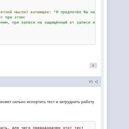
ветлой
мысли)
вопиющее:
"Я предпочёл бы написать просто: 
т при этом: 

нем, при записи на защищённый от записи или заполненный 
0
#5
ожет сильно испортить тест и затруднить работу.
нать, для чего предназначен этот тест