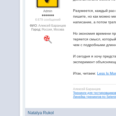
Разумеется, каждый раз 
Admin
пишите, но как можно ме
6 879 сообщений
написание, а потом тра
ФИО:
Алексей Баранцев
Город:
Россия, Москва
Но экономия времени при
теряется смысл, которы
чем с подробными длин
И сегодня я хочу предс
эксперимент объясняющ
Итак, читаем:
Less Is Mo
Алексей Баранцев
Тренинги для тестировщико
Линейка тренингов по Selen
Natalya Rukol