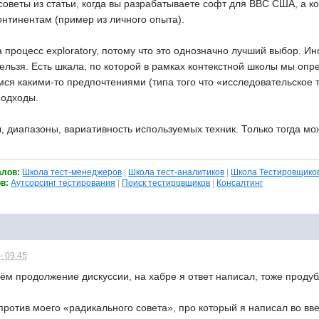
советы из статьи, когда вы разрабатываете софт для ВВС США, а 
онтинентам (пример из личного опыта).
 процесс exploratory, потому что это однозначно лучший выбор. Ино
нельзя. Есть шкала, по которой в рамках контекстной школы мы оп
емся какими-то предпочтениями (типа того что «исследовательско
подходы.
 диапазоны, вариативность используемых техник. Только тогда мож
алов:
Школа тест-менеджеров
|
Школа тест-аналитиков
|
Школа Тестировщико
ов:
Аутсорсинг тестирования
|
Поиск тестировщиков
|
Консалтинг
- 09:45
ём продолжение дискуссии, на хабре я ответ написал, тоже продуб
ротив моего «радикального совета», про который я написал во вве