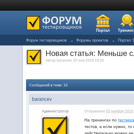
Портал
Тренинг
Форум тестировщиков
→
Форумы проектов
→
Портал S
Новая статья: Меньше с
Автор
barancev
,
02 ноя 2010 19:26
Сообщений в теме: 10
barancev
Администратор
Отправлено
02 ноября 2010 
На тренингах по
тестиро
тестов, а если нужно, т
действительно можно не 