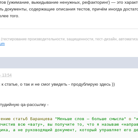
стов (ужимание, выкидывание ненужных, рефакторинг) — это характ
еть документы, содержащие описания тестов, причём иногда доста
олее того.
в
(тестирование производительности, защищенности, тест-дизайн, автоматиз
ium
- 13:54
 статье, о так и не смог увидеть - продублирую здесь ))
студийную qa-рассылку -
тению
статьб
Баранцева
"Меньше слов — больше смысла"
о
"
ычистив всю «вату», вы получите то, что я называю «направ
щика, а не руководящий документ, который управляет его д