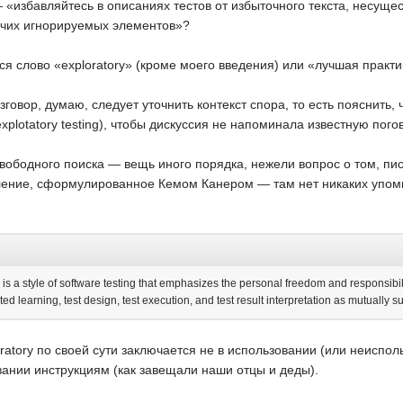
 «избавляйтесь в описаниях тестов от избыточного текста, несущ
очих игнорируемых элементов»?
ся слово «exploratory» (кроме моего введения) или «лучшая практи
зговор, думаю, следует уточнить контекст спора, то есть пояснить
xplotatory testing), чтобы дискуссия не напоминала известную пого
ободного поиска — вещь иного порядка, нежели вопрос о том, писа
ние, сформулированное Кемом Канером — там нет никаких упомин
 is a style of software testing that emphasizes the personal freedom and responsibilit
ted learning, test design, test execution, and test result interpretation as mutually su
oratory по своей сути заключается не в использовании (или неиспол
вании инструкциям (как завещали наши отцы и деды).