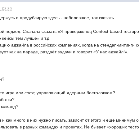
- 08:39
держусь и продублирую здесь - наболевшее, так сказать.
ой подход. Сначала сказать «Я приверженец Context-based тестиров
 кейсы тем лучше» и т.д.
цию аджайла в российских компаниях, когда на стендап-митинги со
вует как на параде, раздаёт задачи и говорит «У нас аджайл!».
и?
 это игра или софт, управляющий ядерным боеголовком?
аботки?
 команд?
и как много в них нужно писать, зависит от этого и ещё минимум от
ьзовать в разных командах и проектах. Не бывает «хороших тесто