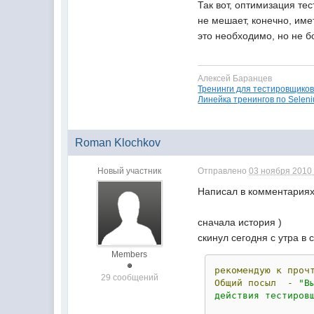
Так вот, оптимизация те
не мешает, конечно, им
это необходимо, но не б
Алексей Баранцев
Тренинги для тестировщико
Линейка тренингов по Selen
Roman Klochkov
Новый участник
Отправлено
03 ноября 2010 
Написал в комментариях к
сначала история )
скинул сегодня с утра в 
Members
рекомендую
к
проч
29 сообщений
Общий
посыл
-
"В
действия тестиров