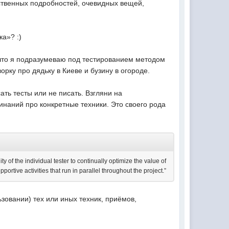
ественных подробностей, очевидных вещей,
ка»? :)
, что я подразумеваю под тестированием методом
ворку про дядьку в Киеве и бузину в огороде.
ть тесты или не писать. Взгляни на
аний про конкретные техники. Это своего рода
y of the individual tester to continually optimize the value of
pportive activities that run in parallel throughout the project.”
ьзовании) тех или иных техник, приёмов,