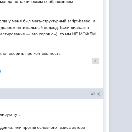
команда по тактическим соображениям
гда у меня был мега-структурный script-based, и
ределяем оптимальный подход. Если диапазон
е тестирование — это хорошо»), то мы НЕ МОЖЕМ
но говорить про контекстность.
0
в
#3
лирую тут:
дении, или против основного тезиса автора