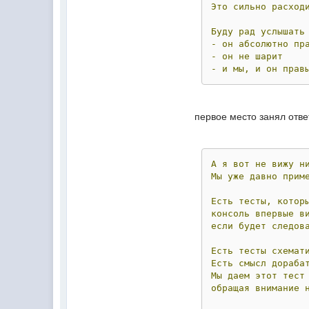
Это
сильно
расход
Буду
рад
услышать
-
он
абсолютно
пр
-
он
не
шарит
-
и
мы,
и
он
прав
первое место занял отве
А
я
вот
не
вижу
н
Мы
уже
давно
прим
Есть
тесты,
котор
консоль
впервые
в
если
будет
следов
Есть
тесты
схемат
Есть
смысл
дораба
Мы
даем
этот
тест
обращая
внимание