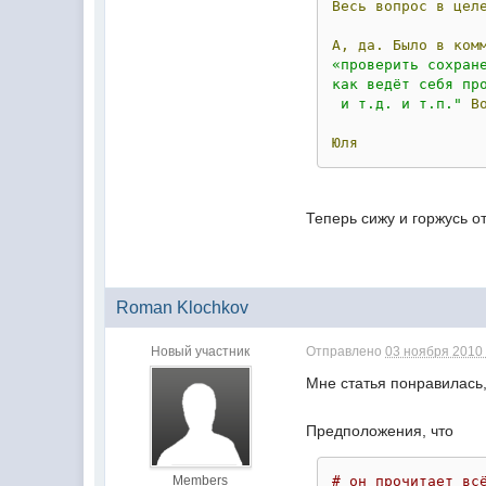
Весь
вопрос
в
цел
А,
да.
Было
в
ком
«проверить сохран
как ведёт себя пр
 и т.д. и т.п."
В
Юля
Теперь сижу и горжусь о
Roman Klochkov
Новый участник
Отправлено
03 ноября 2010 
Мне статья понравилась,
Предположения, что
Members
# он прочитает вс