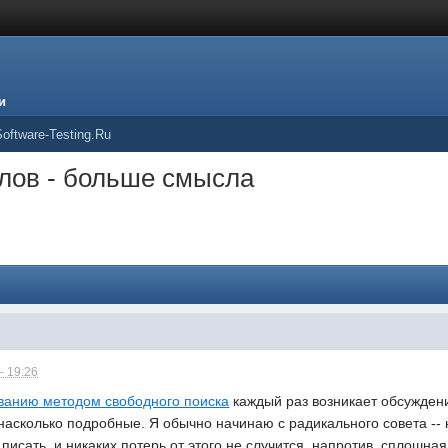
и
oftware-Testing.Ru
лов - больше смысла
- 19:26
ванию методом свободного поиска
каждый раз возникает обсуждени
о насколько подробные. Я обычно начинаю с радикального совета -- 
писать, и никаких потерь от этого не случится, напротив, сплошна