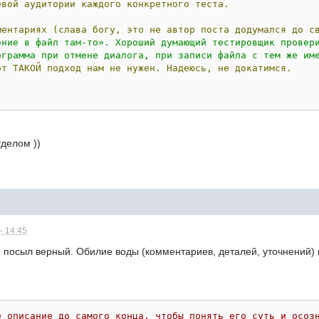
евой
аудитории
каждого
конкретного
теста.
ментариях
(слава
богу,
это
не
автор
поста
додумался
до
с
ение в файл там-то». Хороший думающий тестировщик провери
ограмма при отмене диалога, при записи файла с тем же име
от
ТАКОЙ
подход
нам
не
нужен.
Надеюсь,
не
докатимся.
тделом ))
- 14:45
 посыл верный. Обилие воды (комментариев, деталей, уточнений) м
ё описание до самого конца, чтобы понять его суть и осоз