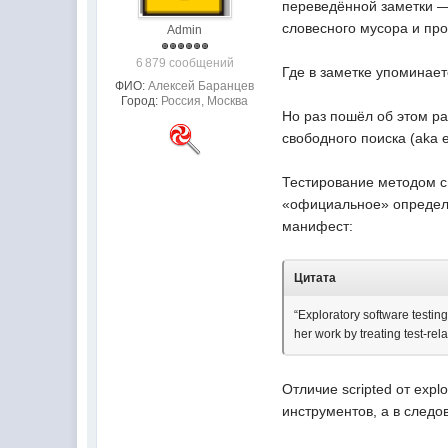
переведённой заметки —
словесного мусора и пр
Admin
6 879 сообщений
Где в заметке упоминает
ФИО:
Алексей Баранцев
Город:
Россия, Москва
Но раз пошёл об этом ра
свободного поиска (aka e
Тестирование методом св
«официальное» определе
манифест:
Цитата
“Exploratory software testing
her work by treating test-rela
Отличие scripted от expl
инструментов, а в следо